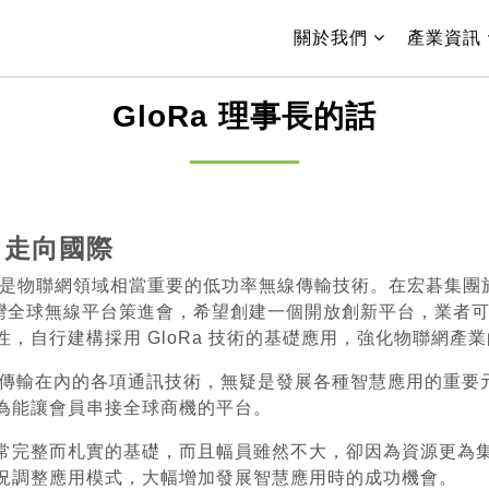
(current)
關於我們
產業資訊
GloRa 理事長的話
、走向國際
用，是物聯網領域相當重要的低功率無線傳輸技術。在宏碁集團施
灣全球無線平台策進會，希望創建一個開放創新平台，業者可以
，自行建構採用 GloRa 技術的基礎應用，強化物聯網產
）低功率無線傳輸在內的各項通訊技術，無疑是發展各種智慧應用的
為能讓會員串接全球商機的平台。
常完整而札實的基礎，而且幅員雖然不大，卻因為資源更為
況調整應用模式，大幅增加發展智慧應用時的成功機會。