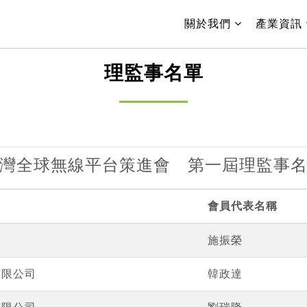
(current)
關於我們
產業資訊
理監事名單
灣全球無線平台策進會 第一屆理監事
會員代表名稱
施振榮
有限公司
韓政達